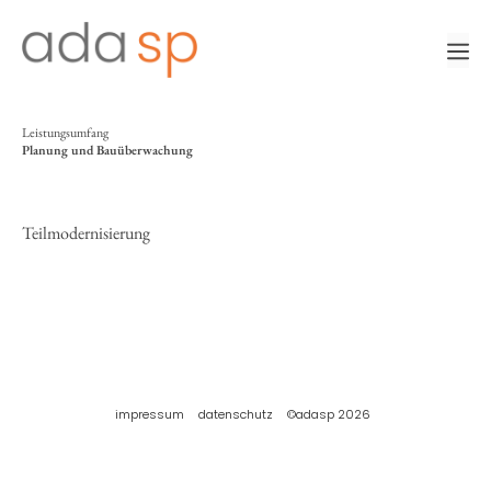
Zum
Inhalt
m
springen
Leistungsumfang
Planung und Bauüberwachung
Teilmodernisierung
impressum
datenschutz
©adasp 2026