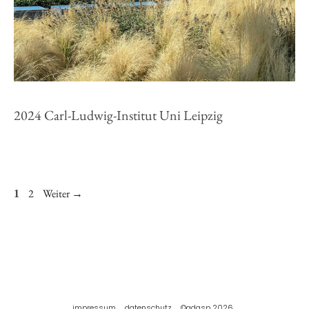
2024 Carl-Ludwig-Institut Uni Leipzig
Seite
2
Weiter
→
Seite
1
impressum
datenschutz
©adasp 2026