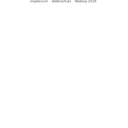
impressum
datenschutz
©adasp 2026