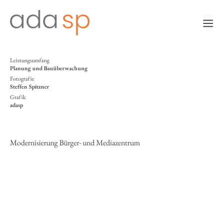
Zum
Inhalt
m
springen
Leistungsumfang
Planung und Bauüberwachung
Fotografie
Steffen Spitzner
Grafik
adasp
Modernisierung Bürger- und Mediazentrum