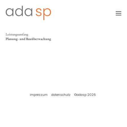
Zum
Inhalt
m
springen
Leistungsumfang
Planung- und Bauüberwachung
impressum
datenschutz
©adasp 2026